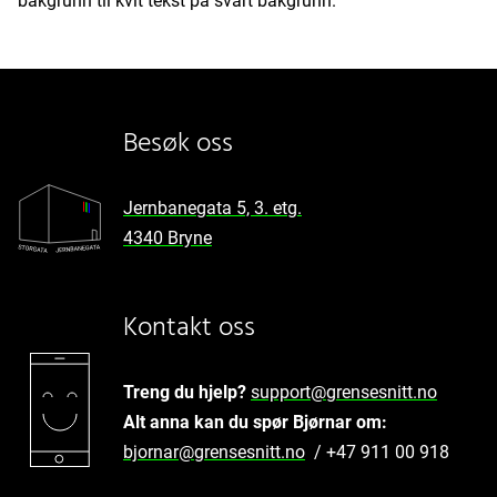
bakgrunn til kvit tekst på svart bakgrunn.
Besøk oss
Jernbanegata 5, 3. etg.
4340 Bryne
Kontakt oss
Treng du hjelp?
support@grensesnitt.no
Alt anna kan du spør Bjørnar om:
bjornar@grensesnitt.no
/ +47 911 00 918