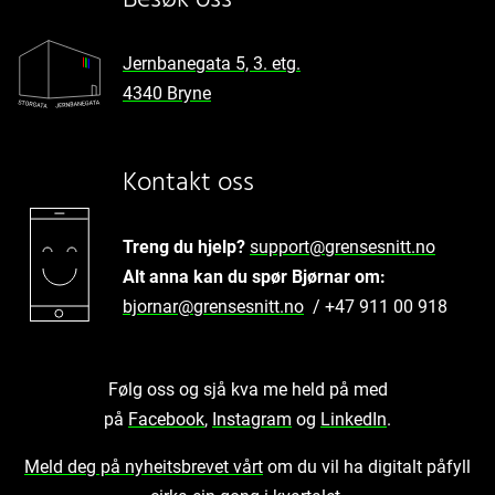
Besøk oss
Jernbanegata 5, 3. etg.
4340 Bryne
Kontakt oss
Treng du hjelp?
support@grensesnitt.no
Alt anna kan du spør Bjørnar om:
bjornar@grensesnitt.no
/ +47 911 00 918
Følg oss og sjå kva me held på med
på
Facebook
,
Instagram
og
LinkedIn
.
Meld deg på nyheitsbrevet vårt
om du vil ha digitalt påfyll