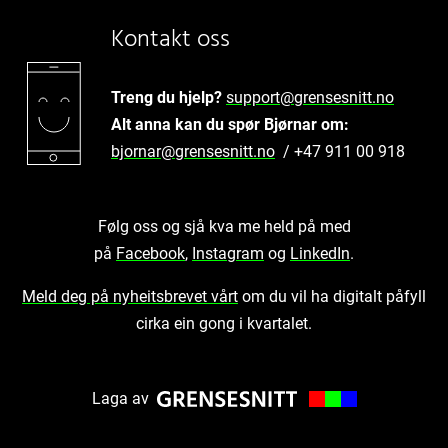
Kontakt oss
Treng du hjelp?
support@grensesnitt.no
Alt anna kan du spør Bjørnar om:
bjornar@grensesnitt.no
/ +47 911 00 918
Følg oss og sjå kva me held på med
på
Facebook
,
Instagram
og
LinkedIn
.
Meld deg på nyheitsbrevet vårt
om du vil ha digitalt påfyll
cirka ein gong i kvartalet.
Laga av