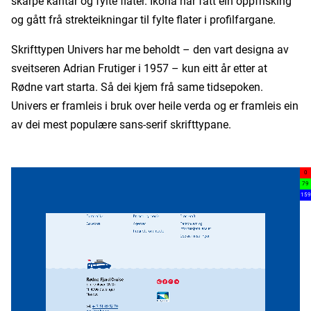
skarpe kantar og fylte flater. Ikona har fått ein oppfrisking
og gått frå strekteikningar til fylte flater i profilfargane.
Skrifttypen Univers har me beholdt – den vart designa av
sveitseren Adrian Frutiger i 1957 – kun eitt år etter at
Rødne vart starta. Så dei kjem frå same tidsepoken.
Univers er framleis i bruk over heile verda og er framleis ein
av dei mest populære sans-serif skrifttypane.
0
79
159