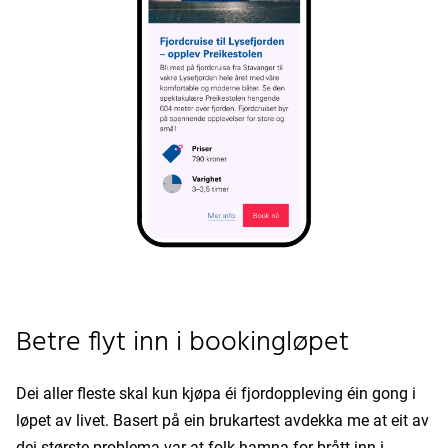
Betre flyt inn i bookingløpet
Dei aller fleste skal kun kjøpa éi fjordoppleving éin gong i
løpet av livet. Basert på ein brukartest avdekka me at eit av
dei største problema var at folk hamna for brått inn i