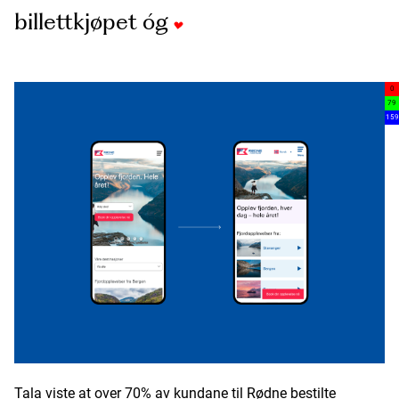
billettkjøpet óg
0
79
159
Tala viste at over 70% av kundane til Rødne bestilte